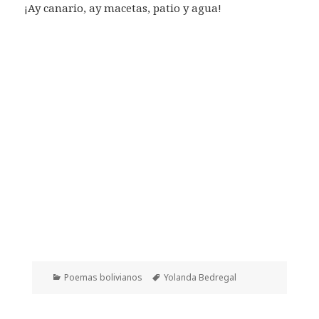
¡Ay canario, ay macetas, patio y agua!
Categorías
Etiquetas
Poemas bolivianos
Yolanda Bedregal