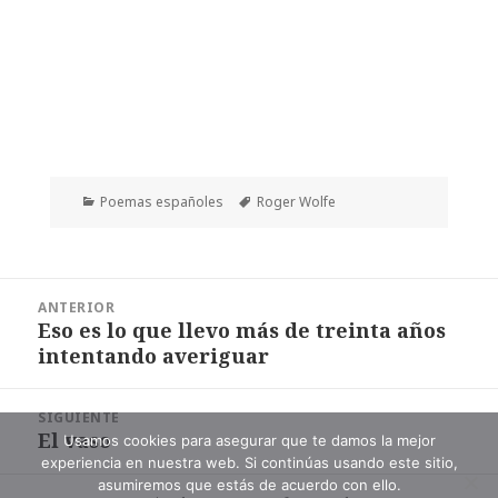
Categorías
Etiquetas
Poemas españoles
Roger Wolfe
Navegación
ANTERIOR
de
Eso es lo que llevo más de treinta años
Entrada
entradas
intentando averiguar
anterior:
SIGUIENTE
El vaso
Entrada
Usamos cookies para asegurar que te damos la mejor
experiencia en nuestra web. Si continúas usando este sitio,
siguiente:
asumiremos que estás de acuerdo con ello.