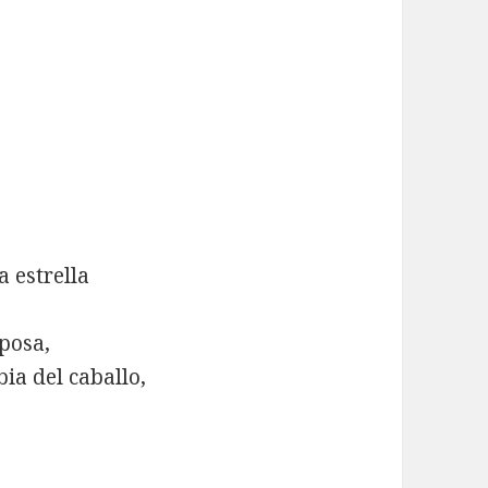
a estrella
iposa,
ia del caballo,