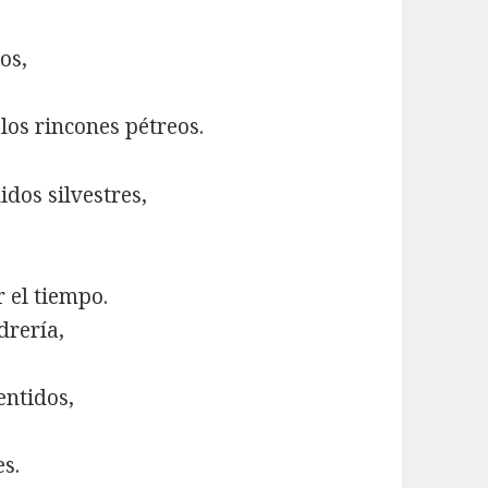
os,
los rincones pétreos.
dos silvestres,
 el tiempo.
drería,
entidos,
s.