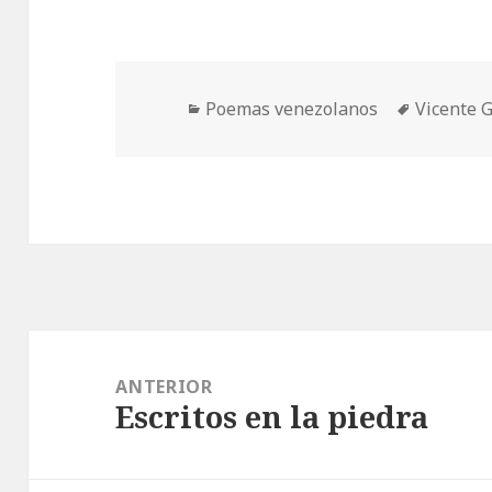
Categorías
Etiquetas
Poemas venezolanos
Vicente 
Navegación
de
ANTERIOR
Escritos en la piedra
entradas
Entrada
anterior: