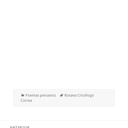
Categorías
Etiquetas
Poemas peruanos
Roxana Crisólogo
Correa
Navegación
ANTERIOR