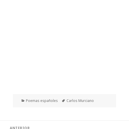
Categorías
Etiquetas
Poemas españoles
Carlos Murciano
Navegación
ANTERIOR