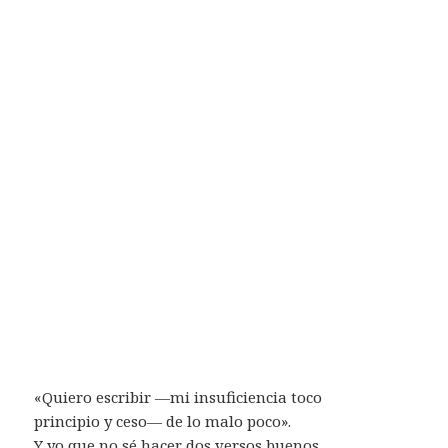
«Quiero escribir —mi insuficiencia toco
principio y ceso— de lo malo poco».
Y yo que no sé hacer dos versos buenos