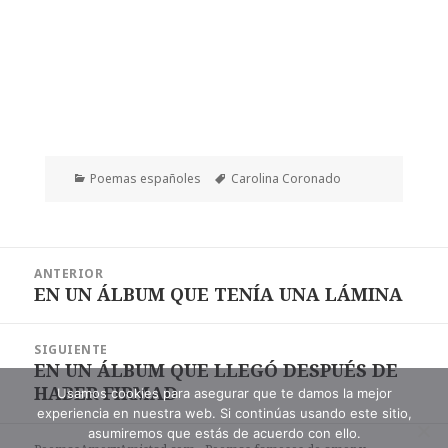
Categorías
Etiquetas
Poemas españoles
Carolina Coronado
Navegación
ANTERIOR
de
EN UN ÁLBUM QUE TENÍA UNA LÁMINA
Entrada
entradas
anterior:
SIGUIENTE
EN UN ÁLBUM QUE LLEGÓ DESPUÉS DE
Entrada
HABER FIRMAD
siguiente:
Usamos cookies para asegurar que te damos la mejor
experiencia en nuestra web. Si continúas usando este sitio,
asumiremos que estás de acuerdo con ello.