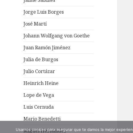
Jaime Sabines
Jorge Luis Borges
José Martí
Johann Wolfgang von Goethe
Juan Ramón Jiménez
Julia de Burgos
Julio Cortázar
Heinrich Heine
Lope de Vega
Luis Cernuda
Mario Benedetti
Usamos cookies para asegurar que te damos la mejor experienc
Miguel Hernández