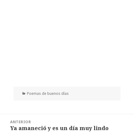
Categorías
Poemas de buenos días
Navegación
ANTERIOR
de
Ya amaneció y es un día muy lindo
Entrada
entradas