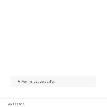
Categorías
Poemas de buenos días
Navegación
ANTERIOR
de