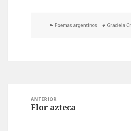
Categorías
Etiquetas
Poemas argentinos
Graciela C
Navegación
de
ANTERIOR
Flor azteca
entradas
Entrada
anterior: