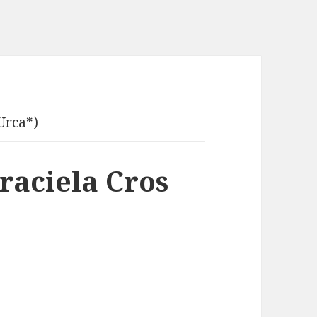
 Urca*)
Graciela Cros