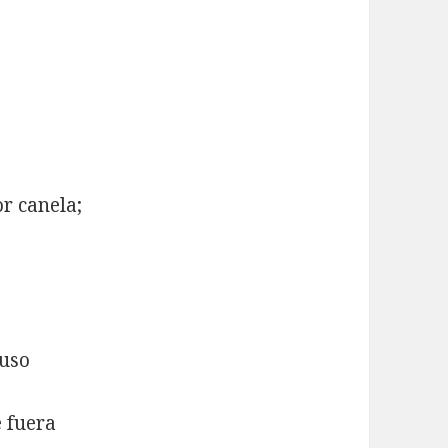
r canela;
tuso
e fuera