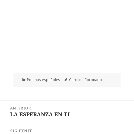
Categorías
Etiquetas
Poemas españoles
Carolina Coronado
Navegación
ANTERIOR
de
LA ESPERANZA EN TI
Entrada
entradas
anterior:
SIGUIENTE