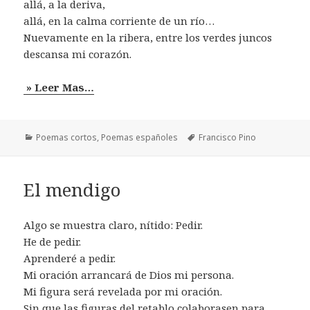
allá, a la deriva,
allá, en la calma corriente de un río…
Nuevamente en la ribera, entre los verdes juncos
descansa mi corazón.
» Leer Mas…
Categorías
Etiquetas
Poemas cortos
,
Poemas españoles
Francisco Pino
El mendigo
Algo se muestra claro, nítido: Pedir.
He de pedir.
Aprenderé a pedir.
Mi oración arrancará de Dios mi persona.
Mi figura será revelada por mi oración.
Sin que las figuras del retablo colaborasen para