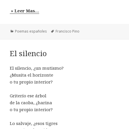
» Leer Mas…
Categorías
Etiquetas
Poemas españoles
Francisco Pino
El silencio
El silencio, ¿un mutismo?
¿Musita el horizonte
o tu propio interior?
Griterío ese árbol
de la caoba, ¿harina
o tu propio interior?
Lo salvaje, ¿esos tigres