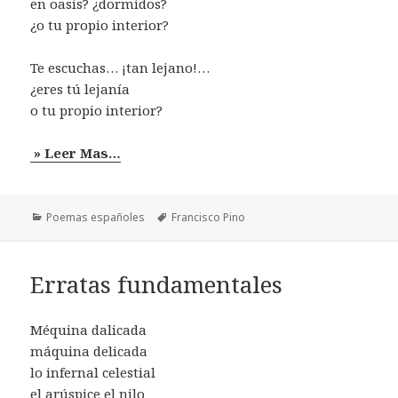
en oasis? ¿dormidos?
¿o tu propio interior?
Te escuchas… ¡tan lejano!…
¿eres tú lejanía
o tu propio interior?
» Leer Mas…
Categorías
Etiquetas
Poemas españoles
Francisco Pino
Erratas fundamentales
Méquina dalicada
máquina delicada
lo infernal celestial
el arúspice el nilo