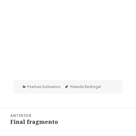
Categorías
Etiquetas
Poemas bolivianos
Yolanda Bedregal
Navegación
ANTERIOR
de
Final fragmento
Entrada
entradas
anterior: