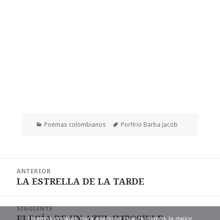
Categorías
Etiquetas
Poemas colombianos
Porfirio Barba Jacob
Navegación
ANTERIOR
de
LA ESTRELLA DE LA TARDE
Entrada
entradas
anterior:
SIGUIENTE
ELEGÍA DE UN AZUL IMPOSIBLE
Entrada
Usamos cookies para asegurar que te damos la mejor