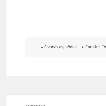
Categorías
Etiquetas
Poemas españoles
Carolina C
Navegación
de