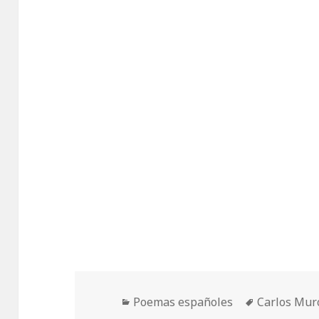
Categorías
Etiquetas
Poemas españoles
Carlos Mur