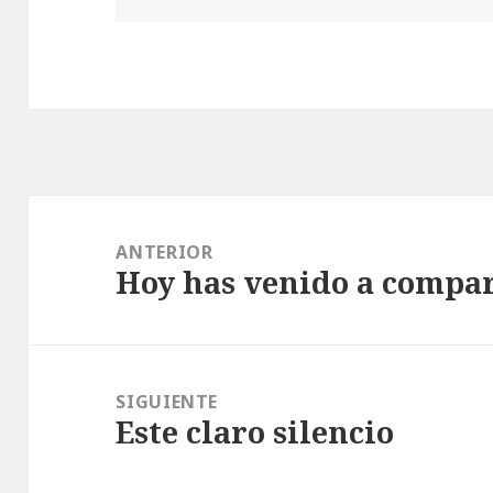
Navegación
de
ANTERIOR
Hoy has venido a compar
entradas
Entrada
anterior:
SIGUIENTE
Este claro silencio
Entrada
siguiente: