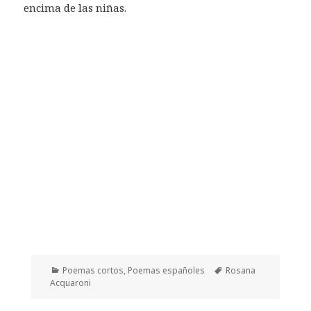
encima de las niñas.
Categorías
Etiquetas
Poemas cortos
,
Poemas españoles
Rosana
Acquaroni