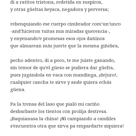
di a ratitos tristona, redetida en suspiros,
y otras güeltas beyaca, negadora y perversa;
rebenquiando ese cuerpo cimbrador com’un’unco
-and’hicieron tuitas mis miradas querencia-,
y enyenando’e promesas esos ojos dañinos
que almarean más juerte que la mesma giñebra,
pecho adentro, di a poco, te me juiste ganando,
sin temor de qu’el güeso se pudiera dar güelta,
pues jugándola en vaca con mandinga, ¡dejuro!,
cualquier cancha te sirve y ande quiera echás
güena.
Pa la trensa del laso que pialó mi cariño
desbarbaste los tientos con prolija destresa.
¡Baquianasa la china! ¡Ni campiando a candiles
s’encuentra otra que sirva pa empardarte siquiera!