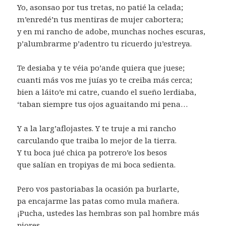
Yo, asonsao por tus tretas, no patié la celada;
m’enredé’n tus mentiras de mujer cabortera;
y en mi rancho de adobe, munchas noches escuras,
p’alumbrarme p’adentro tu ricuerdo ju’estreya.
Te desiaba y te véia po’ande quiera que juese;
cuanti más vos me juías yo te creiba más cerca;
bien a láito’e mi catre, cuando el sueño lerdiaba,
‘taban siempre tus ojos aguaitando mi pena…
Y a la larg’aflojastes. Y te truje a mi rancho
carculando que traiba lo mejor de la tierra.
Y tu boca jué chica pa potrero’e los besos
que salían en tropiyas de mi boca sedienta.
Pero vos pastoriabas la ocasión pa burlarte,
pa encajarme las patas como mula mañera.
¡Pucha, ustedes las hembras son pal hombre más
piores