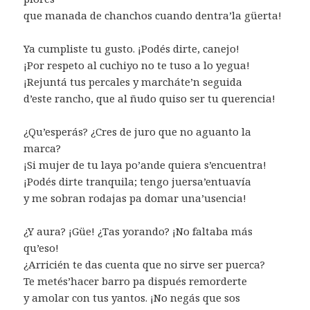
que manada de chanchos cuando dentra’la güerta!
Ya cumpliste tu gusto. ¡Podés dirte, canejo!
¡Por respeto al cuchiyo no te tuso a lo yegua!
¡Rejuntá tus percales y marcháte’n seguida
d’este rancho, que al ñudo quiso ser tu querencia!
¿Qu’esperás? ¿Cres de juro que no aguanto la
marca?
¡Si mujer de tu laya po’ande quiera s’encuentra!
¡Podés dirte tranquila; tengo juersa’entuavía
y me sobran rodajas pa domar una’usencia!
¿Y aura? ¡Güe! ¿Tas yorando? ¡No faltaba más
qu’eso!
¿Arricién te das cuenta que no sirve ser puerca?
Te metés’hacer barro pa dispués remorderte
y amolar con tus yantos. ¡No negás que sos