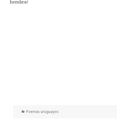
hembra!
Categorías
Poemas uruguayos