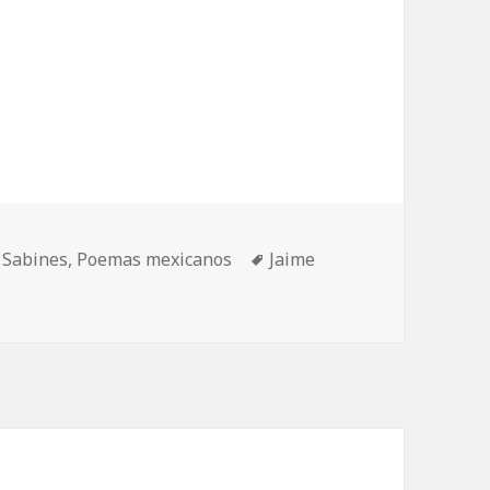
Etiquetas
 Sabines
,
Poemas mexicanos
Jaime