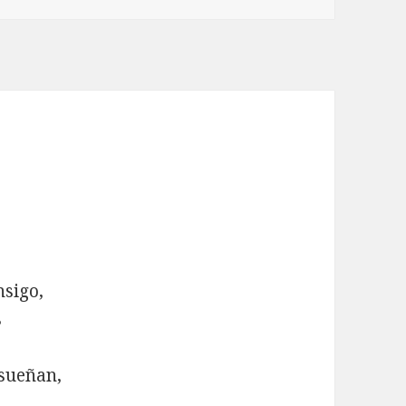
nsigo,
s
 sueñan,