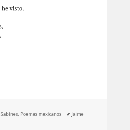
he visto,
s,
,
Etiquetas
 Sabines
,
Poemas mexicanos
Jaime