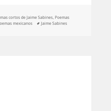
mas cortos de Jaime Sabines
,
Poemas
Etiquetas
oemas mexicanos
Jaime Sabines