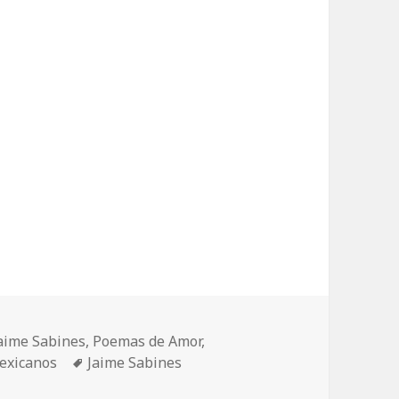
aime Sabines
,
Poemas de Amor
,
Etiquetas
exicanos
Jaime Sabines