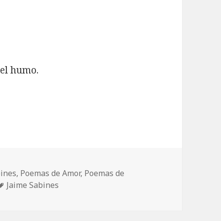
 el humo.
bines
,
Poemas de Amor
,
Poemas de
Etiquetas
Jaime Sabines