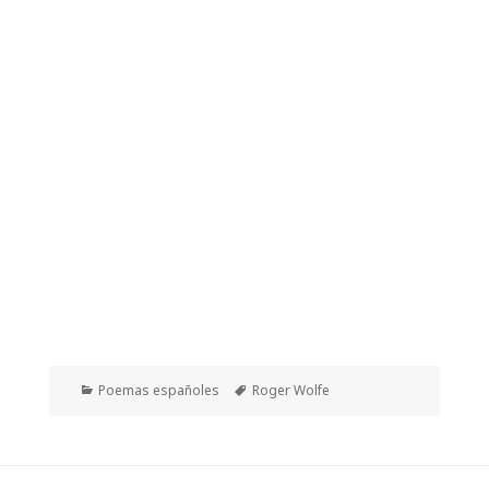
Categorías
Etiquetas
Poemas españoles
Roger Wolfe
Navegación