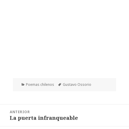
Categorías
Etiquetas
Poemas chilenos
Gustavo Ossorio
Navegación
ANTERIOR
de
La puerta infranqueable
Entrada
entradas
anterior: