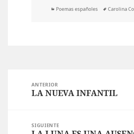
Categorías
Etiquetas
Poemas españoles
Carolina C
Navegación
de
ANTERIOR
LA NUEVA INFANTIL
entradas
Entrada
anterior:
SIGUIENTE
LA LUNA ES UNA AUSEN
Entrada