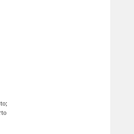
to;
rto