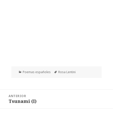
Categorías
Etiquetas
Poemas españoles
Rosa Lentini
Navegación
ANTERIOR
de
Tsunami (I)
Entrada
entradas
anterior: