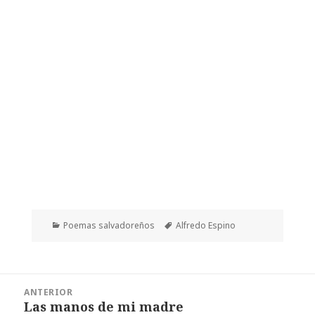
Categorías
Etiquetas
Poemas salvadoreños
Alfredo Espino
Navegación
ANTERIOR
de
Las manos de mi madre
Entrada