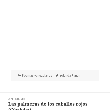
Categorías
Etiquetas
Poemas venezolanos
Yolanda Pantin
Navegación
ANTERIOR
de
Las palmeras de los caballos rojos
Entrada
entradas
(Córdoba)
anterior: