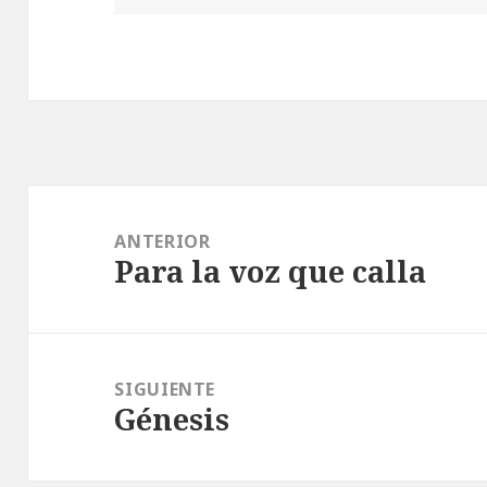
Navegación
de
ANTERIOR
Para la voz que calla
entradas
Entrada
anterior:
SIGUIENTE
Génesis
Entrada
siguiente: