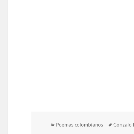
Categorías
Etiqueta
Poemas colombianos
Gonzalo 