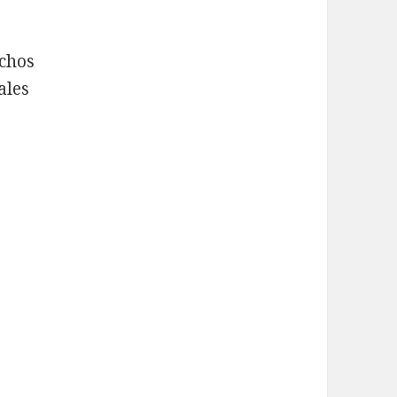
echos
ales