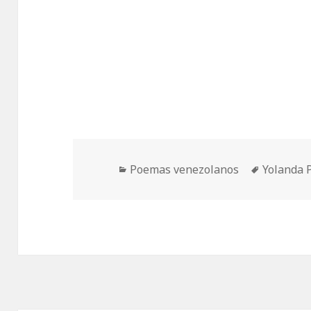
Categorías
Etiquetas
Poemas venezolanos
Yolanda 