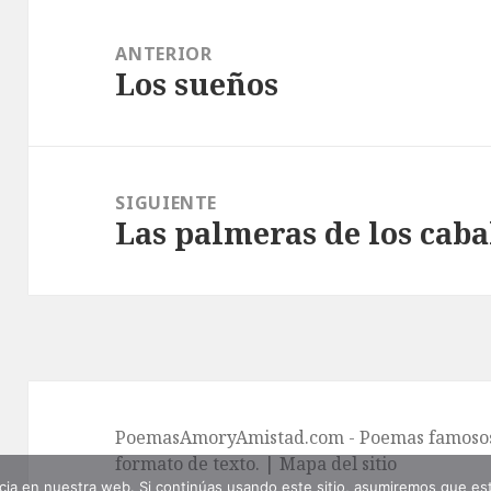
Navegación
de
ANTERIOR
Los sueños
entradas
Entrada
anterior:
SIGUIENTE
Las palmeras de los caba
Entrada
siguiente:
PoemasAmoryAmistad.com - Poemas famosos 
formato de texto. |
Mapa del sitio
ia en nuestra web. Si continúas usando este sitio, asumiremos que est