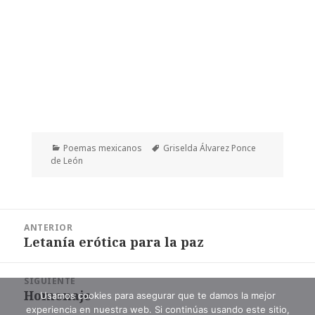
Categorías
Etiquetas
Poemas mexicanos
Griselda Álvarez Ponce
de León
Navegación
ANTERIOR
de
Letanía erótica para la paz
Entrada
entradas
anterior:
SIGUIENTE
Homenaje
Entrada
Usamos cookies para asegurar que te damos la mejor
experiencia en nuestra web. Si continúas usando este sitio,
siguiente: