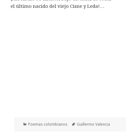
el último nacido del viejo Cisne y Leda!…
Categorías
Etiquetas
Poemas colombianos
Guillermo Valencia