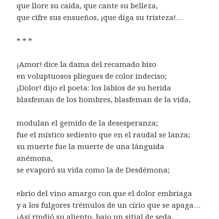
que llore su caída, que cante su belleza,
que cifre sus ensueños, ¡que diga su tristeza!…
* * *
¡Amor! dice la dama del recamado biso
en voluptuosos pliegues de color indeciso;
¡Dolor! dijo el poeta: los labios de su herida
blasfeman de los hombres, blasfeman de la vida,
modulan el gemido de la desesperanza;
fue el místico sediento que en el raudal se lanza;
su muerte fue la muerte de una lánguida
anémona,
se evaporó su vida como la de Desdémona;
ebrio del vino amargo con que el dolor embriaga
y a los fulgores trémulos de un cirio que se apaga…
¡Así rindió su aliento, bajo un sitial de seda,