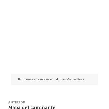
Categorías
Etiquetas
Poemas colombianos
Juan Manuel Roca
Navegación
ANTERIOR
de
Mapa del caminante
Entrada