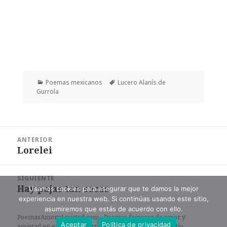
Categorías
Etiquetas
Poemas mexicanos
Lucero Alanís de
Gurrola
Navegación
ANTERIOR
de
Lorelei
Entrada
entradas
anterior:
SIGUIENTE
Hay pajas tan secas
Entrada
Usamos cookies para asegurar que te damos la mejor
experiencia en nuestra web. Si continúas usando este sitio,
siguiente:
asumiremos que estás de acuerdo con ello.
PoemasAmoryAmistad.com - Poemas famosos de amor y
Aceptar
Política de privacidad
amistad en español en formato de texto. |
Mapa del sitio