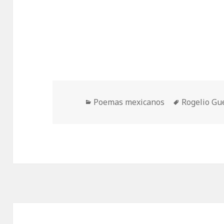
Categorías
Etiquetas
Poemas mexicanos
Rogelio Gu
Navegación