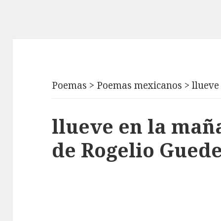
Poemas
>
Poemas mexicanos
>
llueve
llueve en la maña
de Rogelio Gued