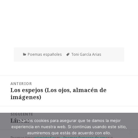
Categorías
Etiquetas
Poemas españoles
Toni García Arias
Navegación
ANTERIOR
de
Los espejos (Los ojos, almacén de
Entrada
entradas
imágenes)
anterior:
SIGUIENTE
Líneas
Entrada
Usamos cookies para asegurar que te damos la mejor
experiencia en nuestra web. Si continúas usando este sitio,
siguiente:
asumiremos que estás de acuerdo con ello.
PoemasAmoryAmistad.com - Poemas famosos de amor y