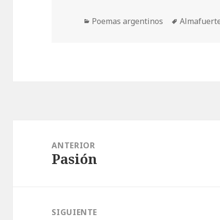
Categorías
Etiquetas
Poemas argentinos
Almafuert
Navegación
de
ANTERIOR
Pasión
entradas
Entrada
anterior:
SIGUIENTE