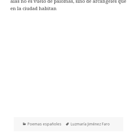
alas no es vuelo de palomas, sino de arcángeles que
en la ciudad habitan
Categorías
Etiquetas
Poemas españoles
Luzmaría Jiménez Faro