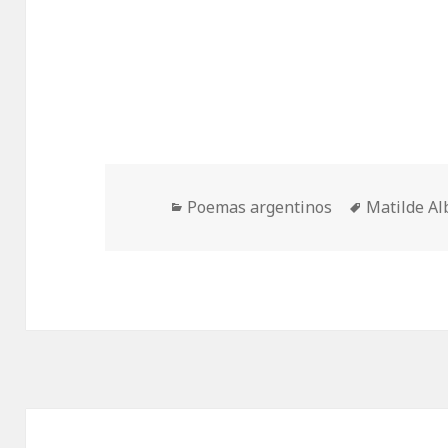
Categorías
Etiquetas
Poemas argentinos
Matilde A
Navegación