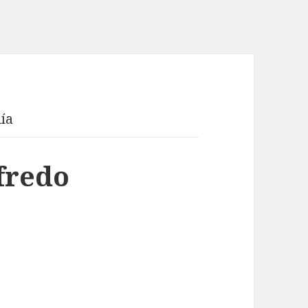
ía
fredo