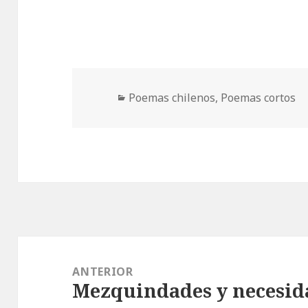
Categorías
Poemas chilenos
,
Poemas cortos
Navegación
de
ANTERIOR
Mezquindades y necesid
entradas
Entrada