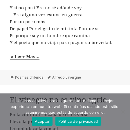
Y si no partí Y si no sé adónde voy
…Y si alguna vez estuve en guerra
Por un poco más
De papel Por el grito de mi tinta Porque sí.
Es porque soy un hombre que camina
Y el poeta que no viaja para juzgar su brevedad.
» Leer Mas…
Categorías
Etiquetas
Poemas chilenos
Alfredo Lavergne
El vinagre no es vino agrio
Usamos cookies para asegurar que te damos la mejor
experiencia en nuestra web. Si continúas usando este sitio,
asumiremos que estás de acuerdo con ello.
En la cintura trenzada de estos versos
Llevo la joya banal
Aceptar
Política de privacidad
La mal ubicada ciudad