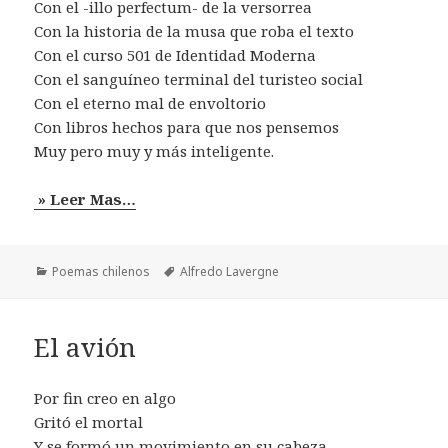
Con el -illo perfectum- de la versorrea
Con la historia de la musa que roba el texto
Con el curso 501 de Identidad Moderna
Con el sanguíneo terminal del turisteo social
Con el eterno mal de envoltorio
Con libros hechos para que nos pensemos
Muy pero muy y más inteligente.
» Leer Mas…
Categorías
Etiquetas
Poemas chilenos
Alfredo Lavergne
El avión
Por fin creo en algo
Gritó el mortal
Y se formó un movimiento en su cabeza.