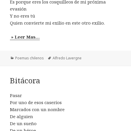
Es porque eres los cosquilleos de mi próxima
evasión
Y no eres tú
Quien convierte mi exilio en este otro exilio.
» Leer Mas…
Categorías
Etiquetas
Poemas chilenos
Alfredo Lavergne
Bitácora
Pasar
Por uno de esos caseríos
Marcados con un nombre
De alguien
De un sueño
De un héroe