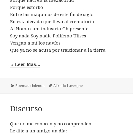
Porque nací en la inexactitud
Porque estorbo
Entre las máquinas de este fin de siglo
En esta década que lleva al crematorio
Al Homo cum industria Oh presente
Soy nada Soy nadie Polifemo Ulises
Vengan a mí los navíos
Que ya no se acusa por traicionar a la tierra.
» Leer Mas…
Categorías
Etiquetas
Poemas chilenos
Alfredo Lavergne
Discurso
Que no me conocen y no comprenden
Le dije a un amigo un día: