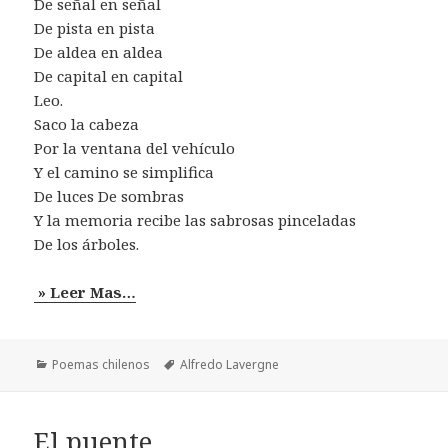
De señal en señal
De pista en pista
De aldea en aldea
De capital en capital
Leo.
Saco la cabeza
Por la ventana del vehículo
Y el camino se simplifica
De luces De sombras
Y la memoria recibe las sabrosas pinceladas
De los árboles.
» Leer Mas…
Categorías
Etiquetas
Poemas chilenos
Alfredo Lavergne
El puente