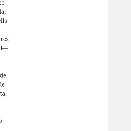
eo
la;
ella
ores
s!—
de,
de
ta,
o
.