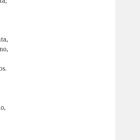
ta;
ata,
no,
os.
o,