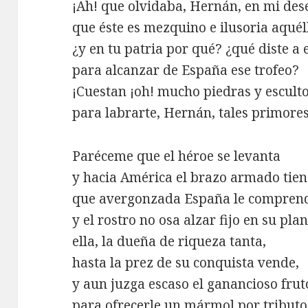
¡Ah! que olvidaba, Hernán, en mi des
que éste es mezquino e ilusoria aquél
¿y en tu patria por qué? ¿qué diste a 
para alcanzar de España ese trofeo?
¡Cuestan ¡oh! mucho piedras y escult
para labrarte, Hernán, tales primore
Paréceme que el héroe se levanta
y hacia América el brazo armado tien
que avergonzada España le compren
y el rostro no osa alzar fijo en su plan
ella, la dueña de riqueza tanta,
hasta la prez de su conquista vende,
y aun juzga escaso el ganancioso frut
para ofrecerle un mármol por tributo