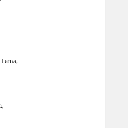
,
 llama,
a,