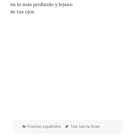
en lo más profundo y lejano
de tus ojos.
Categorías
Etiquetas
Poemas españoles
Toni García Arias