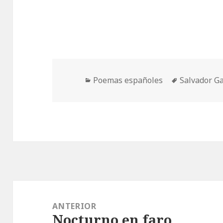
Categorías
Etiquetas
Poemas españoles
Salvador G
Navegación
de
ANTERIOR
Nocturno en faro
entradas
Entrada