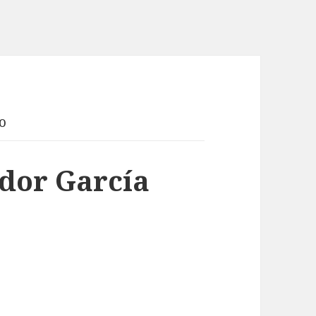
o
dor García