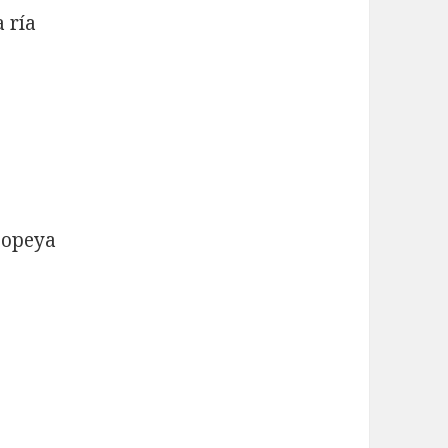
a ría
popeya