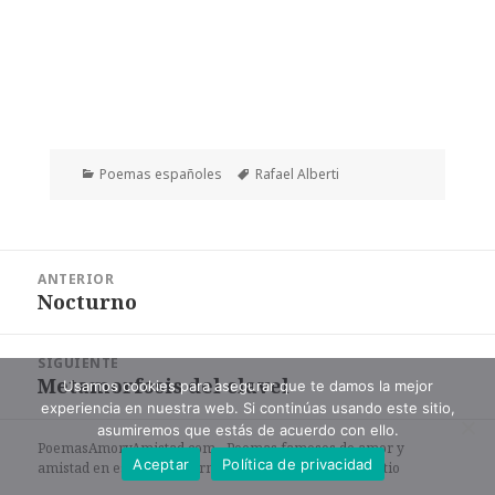
Categorías
Etiquetas
Poemas españoles
Rafael Alberti
Navegación
ANTERIOR
de
Nocturno
Entrada
entradas
anterior:
SIGUIENTE
Metamorfosis del clavel
Entrada
Usamos cookies para asegurar que te damos la mejor
experiencia en nuestra web. Si continúas usando este sitio,
siguiente:
asumiremos que estás de acuerdo con ello.
PoemasAmoryAmistad.com - Poemas famosos de amor y
Aceptar
Política de privacidad
amistad en español en formato de texto. |
Mapa del sitio