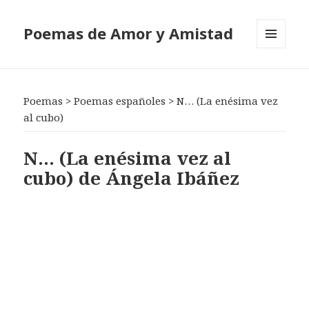
Poemas de Amor y Amistad
MENÚ
Y
WIDGETS
Poemas
>
Poemas españoles
>
N… (La enésima vez
al cubo)
N… (La enésima vez al
cubo) de Ángela Ibáñez