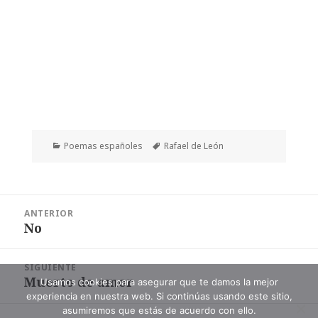
Categorías
Etiquetas
Poemas españoles
Rafael de León
Navegación
ANTERIOR
de
No
Entrada
entradas
anterior:
SIGUIENTE
Muerto de amor
Entrada
Usamos cookies para asegurar que te damos la mejor
experiencia en nuestra web. Si continúas usando este sitio,
siguiente:
asumiremos que estás de acuerdo con ello.