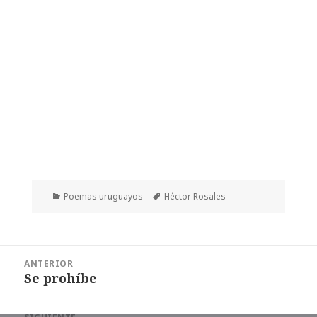
Categorías
Etiquetas
Poemas uruguayos
Héctor Rosales
Navegación
ANTERIOR
de
Se prohíbe
Entrada
entradas
anterior: