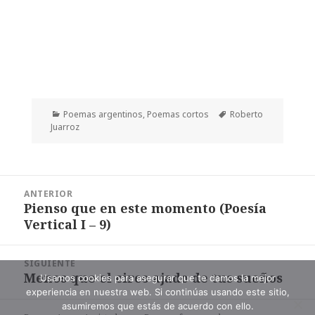
Categorías
Etiquetas
Poemas argentinos
,
Poemas cortos
Roberto
Juarroz
Navegación
ANTERIOR
de
Pienso que en este momento (Poesía
Entrada
entradas
Vertical I – 9)
anterior:
SIGUIENTE
Menos que el circo ajado de tus sueños
Entrada
Usamos cookies para asegurar que te damos la mejor
experiencia en nuestra web. Si continúas usando este sitio,
siguiente:
asumiremos que estás de acuerdo con ello.