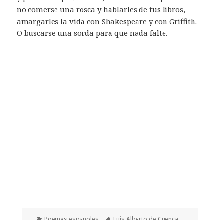
no comerse una rosca y hablarles de tus libros,
amargarles la vida con Shakespeare y con Griffith.
O buscarse una sorda para que nada falte.
Categorías
Etiquetas
Poemas españoles
Luis Alberto de Cuenca