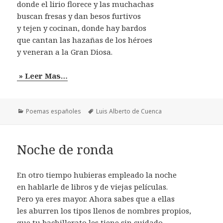
donde el lirio florece y las muchachas
buscan fresas y dan besos furtivos
y tejen y cocinan, donde hay bardos
que cantan las hazañas de los héroes
y veneran a la Gran Diosa.
» Leer Mas…
Categorías
Etiquetas
Poemas españoles
Luis Alberto de Cuenca
Noche de ronda
En otro tiempo hubieras empleado la noche
en hablarle de libros y de viejas películas.
Pero ya eres mayor. Ahora sabes que a ellas
les aburren los tipos llenos de nombres propios,
que tu bachillerato les tiene sin cuidado.