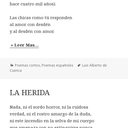
hace cuatro mil años).
Las chicas como tú responden
al amor con desdén
y al desdén con amor.
» Leer Mas…
Categorías
Etiquetas
Poemas cortos
,
Poemas españoles
Luis Alberto de
Cuenca
LA HERIDA
Nada, ni el sordo horror, ni la ruidosa
verdad, ni el rostro amargo de la duda,
ni este incendio en la selva de mi cuerpo
que amenaza con no extinguirse nunca,