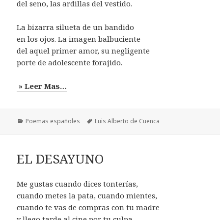
del seno, las ardillas del vestido.
La bizarra silueta de un bandido
en los ojos. La imagen balbuciente
del aquel primer amor, su negligente
porte de adolescente forajido.
» Leer Mas…
Categorías
Etiquetas
Poemas españoles
Luis Alberto de Cuenca
EL DESAYUNO
Me gustas cuando dices tonterías,
cuando metes la pata, cuando mientes,
cuando te vas de compras con tu madre
y llego tarde al cine por tu culpa.