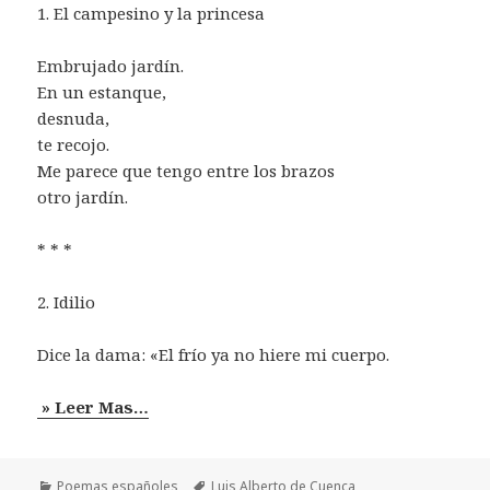
1. El campesino y la princesa
Embrujado jardín.
En un estanque,
desnuda,
te recojo.
Me parece que tengo entre los brazos
otro jardín.
* * *
2. Idilio
Dice la dama: «El frío ya no hiere mi cuerpo.
» Leer Mas…
Categorías
Etiquetas
Poemas españoles
Luis Alberto de Cuenca