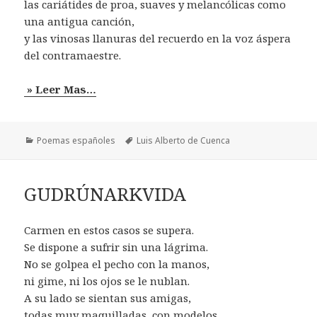
las cariátides de proa, suaves y melancólicas como
una antigua canción,
y las vinosas llanuras del recuerdo en la voz áspera
del contramaestre.
» Leer Mas…
Categorías
Etiquetas
Poemas españoles
Luis Alberto de Cuenca
GUDRÚNARKVIDA
Carmen en estos casos se supera.
Se dispone a sufrir sin una lágrima.
No se golpea el pecho con la manos,
ni gime, ni los ojos se le nublan.
A su lado se sientan sus amigas,
todas muy maquilladas, con modelos